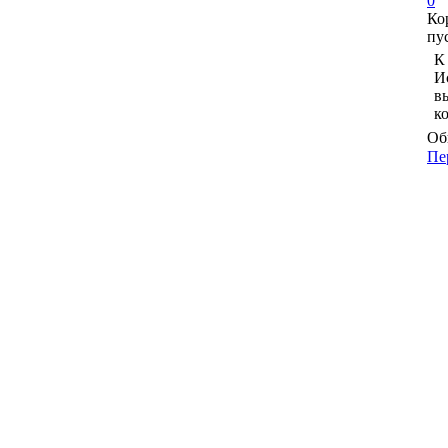
0
Ко
пу
К
И
в
к
Об
Пе