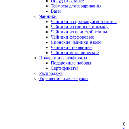
Посуда для Мате
Термосы для заваривания
Вазы
Чайники
Чайники из цзяньшуйской глины
Чайники из глины Циньчжоу
Чайники из исинской глины
Чайники фарфоровые
Японские чайники Кюсю
Чайники стеклянные
Чайники металлические
Подарки и сертификаты
Подарочные наборы
Сертификаты
Распродажа
Украшения и аксессуары
0