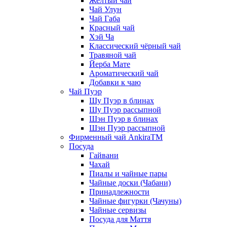
Жёлтый чай
Чай Улун
Чай Габа
Красный чай
Хэй Ча
Классический чёрный чай
Травяной чай
Йерба Мате
Ароматический чай
Добавки к чаю
Чай Пуэр
Шу Пуэр в блинах
Шу Пуэр рассыпной
Шэн Пуэр в блинах
Шэн Пуэр рассыпной
Фирменный чай AnkiraTM
Посуда
Гайвани
Чахай
Пиалы и чайные пары
Чайные доски (Чабани)
Принадлежности
Чайные фигурки (Чачуны)
Чайные сервизы
Посуда для Маття