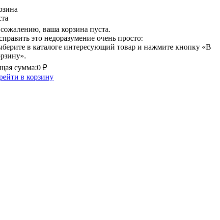
рзина
ста
 сожалению, ваша корзина пуста.
справить это недоразумение очень просто:
ыберите в каталоге интересующий товар и нажмите кнопку «В
орзину».
щая сумма:
0 ₽
рейти в корзину