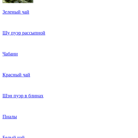
Зеленый чай
Шу пуэр рассыпной
Чабани
Красный чай
Шэн пуэр в блинах
Пиалы
Белый чай