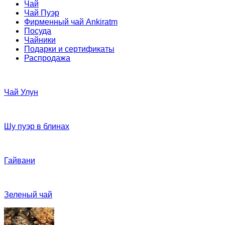
Чай
Чай Пуэр
Фирменный чай Ankiratm
Посуда
Чайники
Подарки и сертификаты
Распродажа
Чай Улун
Шу пуэр в блинах
Гайвани
Зеленый чай