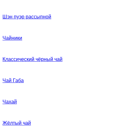
Шэн пуэр рассыпной
Чайники
Классический чёрный чай
Чай Габа
Чахай
Жёлтый чай