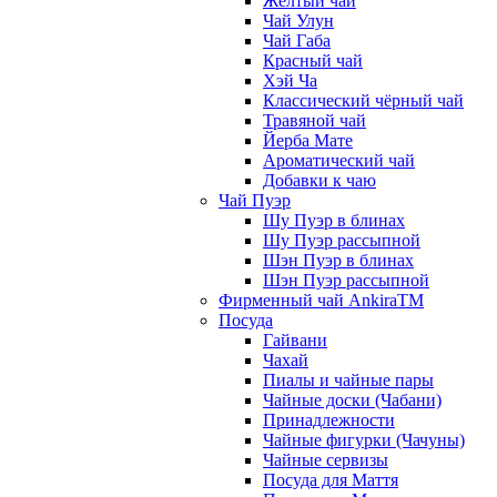
Жёлтый чай
Чай Улун
Чай Габа
Красный чай
Хэй Ча
Классический чёрный чай
Травяной чай
Йерба Мате
Ароматический чай
Добавки к чаю
Чай Пуэр
Шу Пуэр в блинах
Шу Пуэр рассыпной
Шэн Пуэр в блинах
Шэн Пуэр рассыпной
Фирменный чай AnkiraTM
Посуда
Гайвани
Чахай
Пиалы и чайные пары
Чайные доски (Чабани)
Принадлежности
Чайные фигурки (Чачуны)
Чайные сервизы
Посуда для Маття