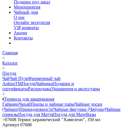
Подарки под заказ
Мероприятия
Чайный дом
О нас
Онлайн экскурсия
VIP комнаты
Акции
Контакты
Главная
>
Каталог
>
Посуда
Чай
Чай Пуэр
Фирменный чай
AnkiraTM
Посуда
Чайники
Подарки и
сертификаты
Распродажа
Украшения и аксессуары
>
Термосы для заваривания
Гайвани
Чахай
Пиалы и чайные пары
Чайные доски
(Чабани)
Принадлежности
Чайные фигурки (Чачуны)
Чайные
сервизы
Посуда для Маття
Посуда для Мате
Вазы
>
07608 Термос керамический "Хамелеон", 350 мл
Артикул 07608