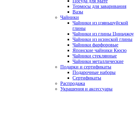
Посуда для Мате
Термосы для заваривания
Вазы
Чайники
Чайники из цзяньшуйской
глины
Чайники из глины Циньчжоу
Чайники из исинской глины
Чайники фарфоровые
Японские чайники Кюсю
Чайники стеклянные
Чайники металлические
Подарки и сертификаты
Подарочные наборы
Сертификаты
Распродажа
Украшения и аксессуары