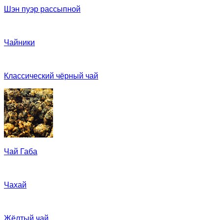
Шэн пуэр рассыпной
Чайники
Классический чёрный чай
Чай Габа
Чахай
Жёлтый чай