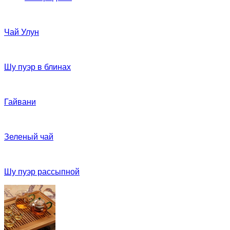
Чай Улун
Шу пуэр в блинах
Гайвани
Зеленый чай
Шу пуэр рассыпной