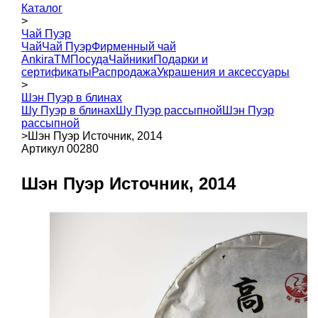
Каталог
>
Чай Пуэр
Чай
Чай Пуэр
Фирменный чай
AnkiraTM
Посуда
Чайники
Подарки и
сертификаты
Распродажа
Украшения и аксессуары
>
Шэн Пуэр в блинах
Шу Пуэр в блинах
Шу Пуэр рассыпной
Шэн Пуэр
рассыпной
>
Шэн Пуэр Источник, 2014
Артикул 00280
Шэн Пуэр Источник, 2014