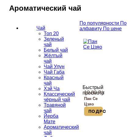
Ароматический чай
По популярности
По
Чай
алфавиту
По цене
Топ 20
Зеленый
чай
Белый чай
Жёлтый
чай
Чай Улун
Чай Габа
Красный
чай
Быстрый
Хэй Ча
10.80
₽
/г
просмотр
Классический
Пан Се
чёрный чай
Цзяо
Травяной
чай
ПОДРОБНЕЙ
Йерба
Мате
Ароматический
чай