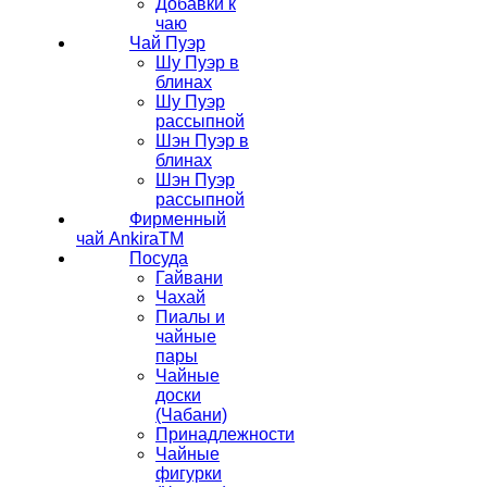
Добавки к
чаю
Чай Пуэр
Шу Пуэр в
блинах
Шу Пуэр
рассыпной
Шэн Пуэр в
блинах
Шэн Пуэр
рассыпной
Фирменный
чай AnkiraTM
Посуда
Гайвани
Чахай
Пиалы и
чайные
пары
Чайные
доски
(Чабани)
Принадлежности
Чайные
фигурки