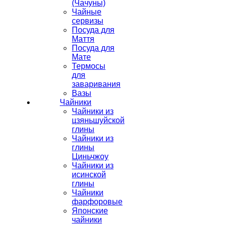
(Чачуны)
Чайные
сервизы
Посуда для
Маття
Посуда для
Мате
Термосы
для
заваривания
Вазы
Чайники
Чайники из
цзяньшуйской
глины
Чайники из
глины
Циньчжоу
Чайники из
исинской
глины
Чайники
фарфоровые
Японские
чайники