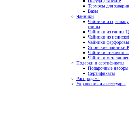
Посуда для Мате
Термосы для завари
Вазы
Чайники
Чайники из цзяньшу
глины
Чайники из глины 
Чайники из исинско
Чайники фарфоровы
Японские чайники
Чайники стеклянны
Чайники металличе
Подарки и сертификаты
Подарочные наборы
Сертификаты
Распродажа
Украшения и аксессуары