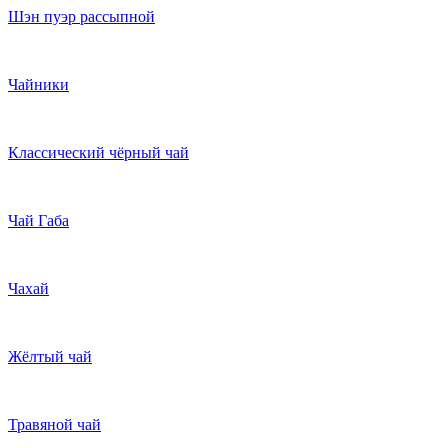
Шэн пуэр рассыпной
Чайники
Классический чёрный чай
Чай Габа
Чахай
Жёлтый чай
Травяной чай