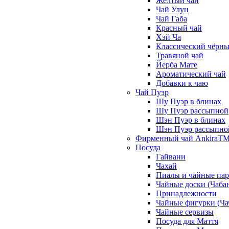
Жёлтый чай
Чай Улун
Чай Габа
Красный чай
Хэй Ча
Классический чёрны
Травяной чай
Йерба Мате
Ароматический чай
Добавки к чаю
Чай Пуэр
Шу Пуэр в блинах
Шу Пуэр рассыпной
Шэн Пуэр в блинах
Шэн Пуэр рассыпно
Фирменный чай AnkiraT
Посуда
Гайвани
Чахай
Пиалы и чайные па
Чайные доски (Чаба
Принадлежности
Чайные фигурки (Ча
Чайные сервизы
Посуда для Маття