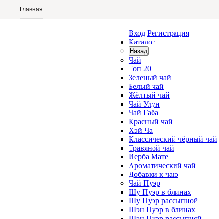
Главная
Условия оплаты
Вход
Регистрация
Каталог
Условия доставки
Назад
Чай
Отзывы
Топ 20
Зеленый чай
Белый чай
Жёлтый чай
Чай Улун
Чай Габа
Красный чай
Хэй Ча
Классический чёрный чай
Травяной чай
Йерба Мате
Ароматический чай
Добавки к чаю
Чай Пуэр
Шу Пуэр в блинах
Шу Пуэр рассыпной
Шэн Пуэр в блинах
Шэн Пуэр рассыпной