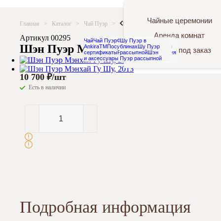
Чайные церемонии
Главная
>
Каталог
>
Чай Пуэр
>
Шэн Пуэр в блинах
>
Шэн Пуэр Мэн
Аренда комнат
Артикул 00295
Чай
Чай Пуэр
Фирменный чай
Шу Пуэр в
Шэн Пуэр Мэнхай Гу Шу, 2013
AnkiraTM
Посуда
блинах
Чайники
Шу Пуэр
Подарки и
Подарки под заказ
сертификаты
Распродажа
рассыпной
Шэн
Украшения
и аксессуары
Пуэр рассыпной
10 700
₽
/шт
Есть в наличии
Подробная информация