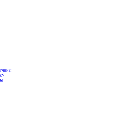
 глины
оу
ны