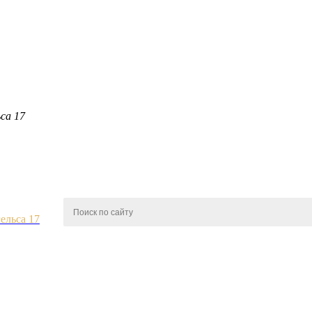
ьса 17
гельса 17