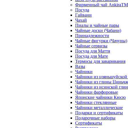
Фирменный чай AnkiraTM
Посуда
Гайвани
Чахай
Пиалы и чайные пары
Чайные доски (Чабани)
Принадлежности
Чайные фигурки (Чачуны)
Чайные сервизы
Посуда для Маття
Посуда для Мате
Термосы для заваривания
Вазы
Чайники
Чайники из цзяньшуйской
Чайники из глины Циньчж
Чайники из исинской гли
Чайники фарфоровые
Японские чайники Кюсю
Чайники стеклянные
Чайники металлические
Подарки и сертификаты
Подарочные наборы
Сертификаты