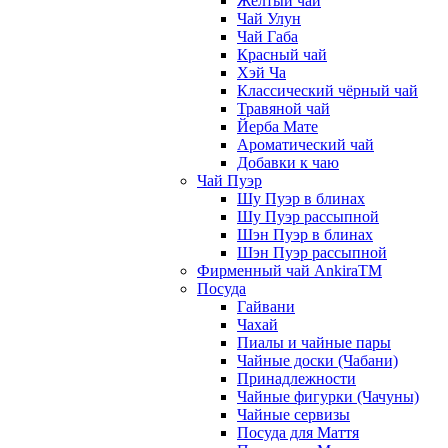
Жёлтый чай
Чай Улун
Чай Габа
Красный чай
Хэй Ча
Классический чёрный чай
Травяной чай
Йерба Мате
Ароматический чай
Добавки к чаю
Чай Пуэр
Шу Пуэр в блинах
Шу Пуэр рассыпной
Шэн Пуэр в блинах
Шэн Пуэр рассыпной
Фирменный чай AnkiraTM
Посуда
Гайвани
Чахай
Пиалы и чайные пары
Чайные доски (Чабани)
Принадлежности
Чайные фигурки (Чачуны)
Чайные сервизы
Посуда для Маття