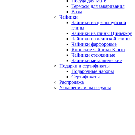
Посуда для Мате
Термосы для заваривания
Вазы
Чайники
Чайники из цзяньшуйской
глины
Чайники из глины Циньчжоу
Чайники из исинской глины
Чайники фарфоровые
Японские чайники Кюсю
Чайники стеклянные
Чайники металлические
Подарки и сертификаты
Подарочные наборы
Сертификаты
Распродажа
Украшения и аксессуары