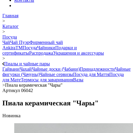
Контакты
Главная
>
Каталог
>
Посуда
Чай
Чай Пуэр
Фирменный чай
AnkiraTM
Посуда
Чайники
Подарки и
сертификаты
Распродажа
Украшения и аксессуары
>
Пиалы и чайные пары
Гайвани
Чахай
Чайные доски (Чабани)
Принадлежности
Чайные
фигурки (Чачуны)
Чайные сервизы
Посуда для Маття
Посуда
для Мате
Термосы для заваривания
Вазы
>
Пиала керамическая "Чары"
Артикул 06042
Пиала керамическая "Чары"
Новинка