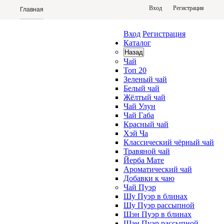
Вход
Регистрация
Главная
Условия оплаты
Вход
Регистрация
Каталог
Условия доставки
Назад
Чай
Отзывы
Топ 20
Зеленый чай
Белый чай
Жёлтый чай
Чай Улун
Чай Габа
Красный чай
Хэй Ча
Классический чёрный чай
Травяной чай
Йерба Мате
Ароматический чай
Добавки к чаю
Чай Пуэр
Шу Пуэр в блинах
Шу Пуэр рассыпной
Шэн Пуэр в блинах
Шэн Пуэр рассыпной