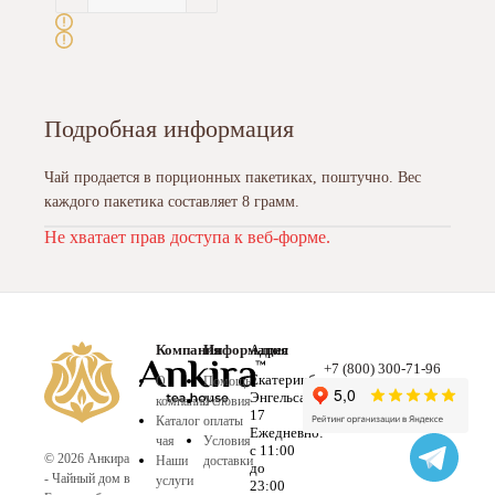
Подробная информация
Чай продается в порционных пакетиках, поштучно. Вес
каждого пакетика составляет 8 грамм.
Не хватает прав доступа к веб-форме.
Компания
Информация
Адрес
+7 (800) 300-71-96
Екатеринбург,
О
Помощь
Энгельса,
компании
Условия
17
Каталог
оплаты
Ежедневно:
чая
Условия
с 11:00
© 2026 Анкира
Наши
доставки
до
- Чайный дом в
услуги
23:00