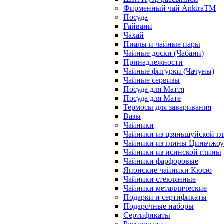
Фирменный чай AnkiraTM
Посуда
Гайвани
Чахай
Пиалы и чайные пары
Чайные доски (Чабани)
Принадлежности
Чайные фигурки (Чачуны)
Чайные сервизы
Посуда для Маття
Посуда для Мате
Термосы для заваривания
Вазы
Чайники
Чайники из цзяньшуйской г
Чайники из глины Циньчжоу
Чайники из исинской глины
Чайники фарфоровые
Японские чайники Кюсю
Чайники стеклянные
Чайники металлические
Подарки и сертификаты
Подарочные наборы
Сертификаты