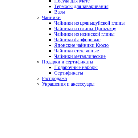
Посуда для Мате
Термосы для заваривания
Вазы
Чайники
Чайники из цзяньшуйской глины
Чайники из глины Циньчжоу
Чайники из исинской глины
Чайники фарфоровые
Японские чайники Кюсю
Чайники стеклянные
Чайники металлические
Подарки и сертификаты
Подарочные наборы
Сертификаты
Распродажа
Украшения и аксессуары