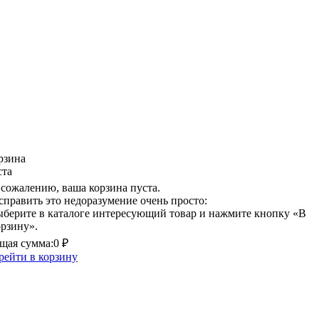
рзина
ста
 сожалению, ваша корзина пуста.
справить это недоразумение очень просто:
ыберите в каталоге интересующий товар и нажмите кнопку «В
орзину».
щая сумма:
0 ₽
рейти в корзину