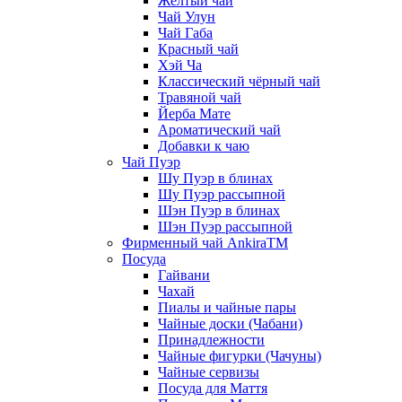
Жёлтый чай
Чай Улун
Чай Габа
Красный чай
Хэй Ча
Классический чёрный чай
Травяной чай
Йерба Мате
Ароматический чай
Добавки к чаю
Чай Пуэр
Шу Пуэр в блинах
Шу Пуэр рассыпной
Шэн Пуэр в блинах
Шэн Пуэр рассыпной
Фирменный чай AnkiraTM
Посуда
Гайвани
Чахай
Пиалы и чайные пары
Чайные доски (Чабани)
Принадлежности
Чайные фигурки (Чачуны)
Чайные сервизы
Посуда для Маття