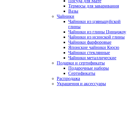
Посуда для Мате
Термосы для заваривания
Вазы
Чайники
Чайники из цзяньшуйской
глины
Чайники из глины Циньчжоу
Чайники из исинской глины
Чайники фарфоровые
Японские чайники Кюсю
Чайники стеклянные
Чайники металлические
Подарки и сертификаты
Подарочные наборы
Сертификаты
Распродажа
Украшения и аксессуары