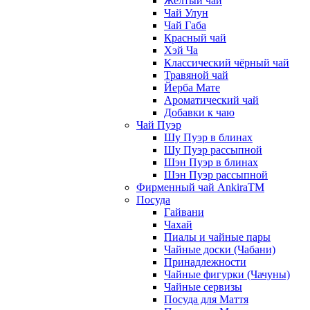
Жёлтый чай
Чай Улун
Чай Габа
Красный чай
Хэй Ча
Классический чёрный чай
Травяной чай
Йерба Мате
Ароматический чай
Добавки к чаю
Чай Пуэр
Шу Пуэр в блинах
Шу Пуэр рассыпной
Шэн Пуэр в блинах
Шэн Пуэр рассыпной
Фирменный чай AnkiraTM
Посуда
Гайвани
Чахай
Пиалы и чайные пары
Чайные доски (Чабани)
Принадлежности
Чайные фигурки (Чачуны)
Чайные сервизы
Посуда для Маття