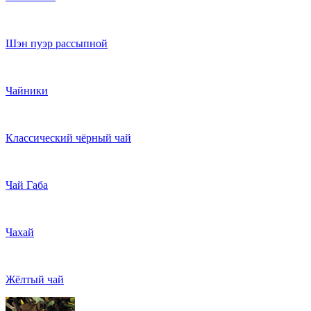
Шэн пуэр рассыпной
Чайники
Классический чёрный чай
Чай Габа
Чахай
Жёлтый чай