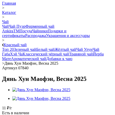
Главная
>
Каталог
>
Чай
Чай
Чай Пуэр
Фирменный чай
AnkiraTM
Посуда
Чайники
Подарки и
сертификаты
Распродажа
Украшения и аксессуары
>
Красный чай
Топ 20
Зеленый чай
Белый чай
Жёлтый чай
Чай Улун
Чай
Габа
Хэй Ча
Классический чёрный чай
Травяной чай
Йерба
Мате
Ароматический чай
Добавки к чаю
>
Дянь Хун Маофэн, Весна 2025
Артикул 07840
Дянь Хун Маофэн, Весна 2025
11
₽
/г
Есть в наличии