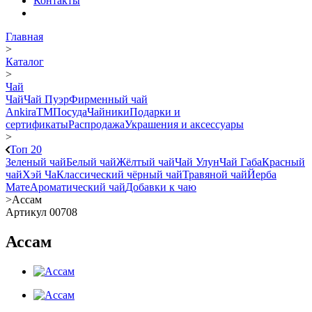
Контакты
Главная
>
Каталог
>
Чай
Чай
Чай Пуэр
Фирменный чай
AnkiraTM
Посуда
Чайники
Подарки и
сертификаты
Распродажа
Украшения и аксессуары
>
Топ 20
Зеленый чай
Белый чай
Жёлтый чай
Чай Улун
Чай Габа
Красный
чай
Хэй Ча
Классический чёрный чай
Травяной чай
Йерба
Мате
Ароматический чай
Добавки к чаю
>
Ассам
Артикул 00708
Ассам