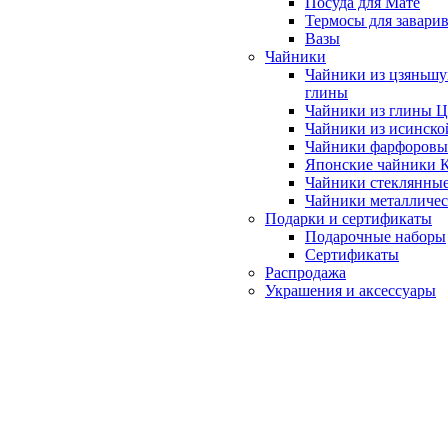
Посуда для Мате
Термосы для завари
Вазы
Чайники
Чайники из цзяньшу
глины
Чайники из глины 
Чайники из исинско
Чайники фарфоровы
Японские чайники
Чайники стеклянны
Чайники металличе
Подарки и сертификаты
Подарочные наборы
Сертификаты
Распродажа
Украшения и аксессуары