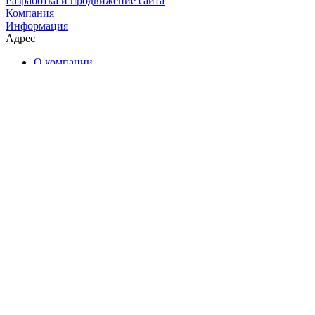
Разработка и продвижение сайта
Компания
Информация
Адрес
О компании
Каталог чая
Наши услуги
Ближайшие мероприятия
Чайные комнаты
Отзывы
Контакты
Помощь
Условия оплаты
Условия доставки
Екатеринбург, Энгельса, 17
Ежедневно: с 11:00 до 23:00
+7 (800) 300-71-96