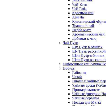
Жёлтый чай
Чай Улун
Чай Габа
Красный чай
Хэй Ча
Классический чёрны
Травяной чай
Йерба Мате
Ароматический чай
Добавки к чаю
Чай Пуэр
Шу Пуэр в блинах
Шу Пуэр рассыпной
Шэн Пуэр в блинах
Шэн Пуэр рассыпно
Фирменный чай AnkiraT
Посуда
Гайвани
Чахай
Пиалы и чайные па
Чайные доски (Чаба
Принадлежности
Чайные фигурки (Ча
Чайные сервизы
Посуда для Маття