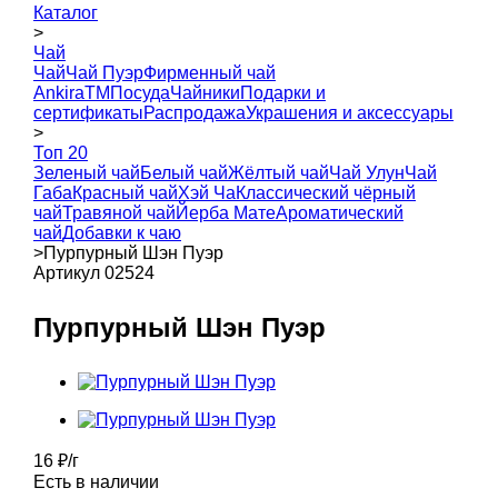
Каталог
>
Чай
Чай
Чай Пуэр
Фирменный чай
AnkiraTM
Посуда
Чайники
Подарки и
сертификаты
Распродажа
Украшения и аксессуары
>
Топ 20
Зеленый чай
Белый чай
Жёлтый чай
Чай Улун
Чай
Габа
Красный чай
Хэй Ча
Классический чёрный
чай
Травяной чай
Йерба Мате
Ароматический
чай
Добавки к чаю
>
Пурпурный Шэн Пуэр
Артикул 02524
Пурпурный Шэн Пуэр
16
₽
/г
Есть в наличии