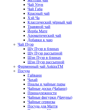
Жёлтый чай
Чай Улун
Чай Габа
Красный чай
Хэй Ча
Классический чёрный чай
Травяной чай
Йерба Мате
Ароматический чай
Добавки к чаю
Чай Пуэр
Шу Пуэр в блинах
Шу Пуэр рассыпной
Шэн Пуэр в блинах
Шэн Пуэр рассыпной
Фирменный чай AnkiraTM
Посуда
Гайвани
Чахай
Пиалы и чайные пары
Чайные доски (Чабани)
Принадлежности
Чайные фигурки (Чачуны)
Чайные сервизы
Посуда для Маття