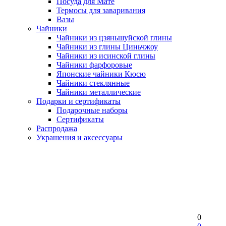
Посуда для Мате
Термосы для заваривания
Вазы
Чайники
Чайники из цзяньшуйской глины
Чайники из глины Циньчжоу
Чайники из исинской глины
Чайники фарфоровые
Японские чайники Кюсю
Чайники стеклянные
Чайники металлические
Подарки и сертификаты
Подарочные наборы
Сертификаты
Распродажа
Украшения и аксессуары
0