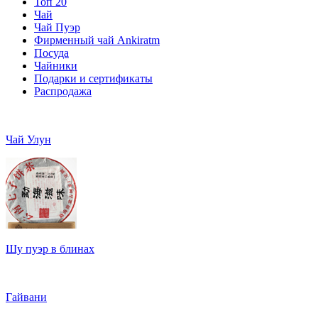
Топ 20
Чай
Чай Пуэр
Фирменный чай Ankiratm
Посуда
Чайники
Подарки и сертификаты
Распродажа
Чай Улун
Шу пуэр в блинах
Гайвани