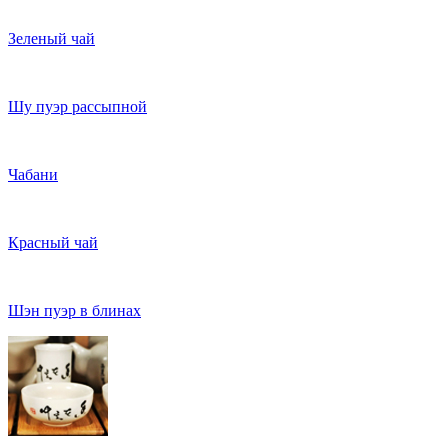
Зеленый чай
Шу пуэр рассыпной
Чабани
Красный чай
Шэн пуэр в блинах