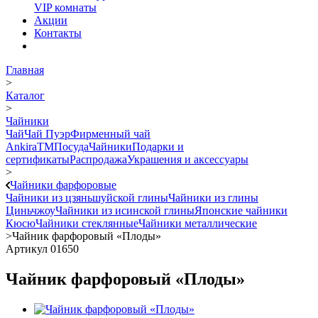
VIP комнаты
Акции
Контакты
Главная
>
Каталог
>
Чайники
Чай
Чай Пуэр
Фирменный чай
AnkiraTM
Посуда
Чайники
Подарки и
сертификаты
Распродажа
Украшения и аксессуары
>
Чайники фарфоровые
Чайники из цзяньшуйской глины
Чайники из глины
Циньчжоу
Чайники из исинской глины
Японские чайники
Кюсю
Чайники стеклянные
Чайники металлические
>
Чайник фарфоровый «Плоды»
Артикул 01650
Чайник фарфоровый «Плоды»