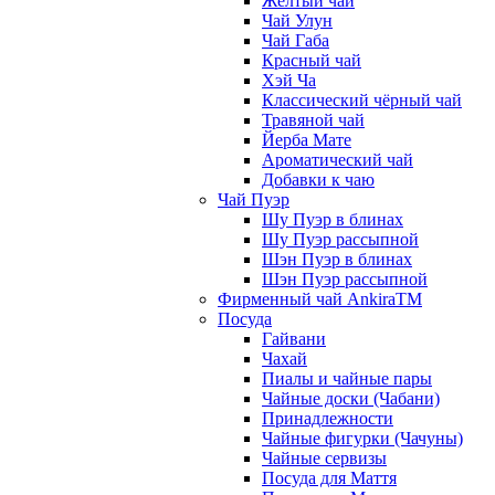
Жёлтый чай
Чай Улун
Чай Габа
Красный чай
Хэй Ча
Классический чёрный чай
Травяной чай
Йерба Мате
Ароматический чай
Добавки к чаю
Чай Пуэр
Шу Пуэр в блинах
Шу Пуэр рассыпной
Шэн Пуэр в блинах
Шэн Пуэр рассыпной
Фирменный чай AnkiraTM
Посуда
Гайвани
Чахай
Пиалы и чайные пары
Чайные доски (Чабани)
Принадлежности
Чайные фигурки (Чачуны)
Чайные сервизы
Посуда для Маття