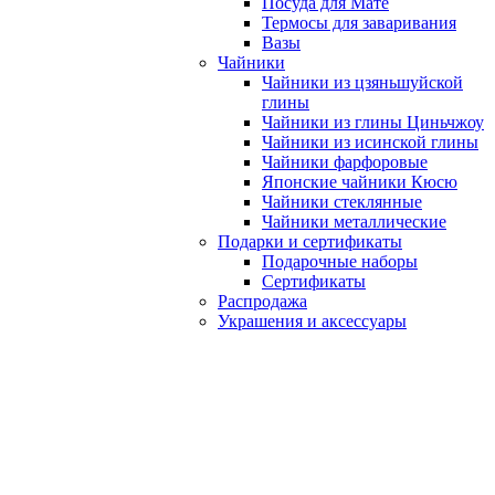
Посуда для Мате
Термосы для заваривания
Вазы
Чайники
Чайники из цзяньшуйской
глины
Чайники из глины Циньчжоу
Чайники из исинской глины
Чайники фарфоровые
Японские чайники Кюсю
Чайники стеклянные
Чайники металлические
Подарки и сертификаты
Подарочные наборы
Сертификаты
Распродажа
Украшения и аксессуары