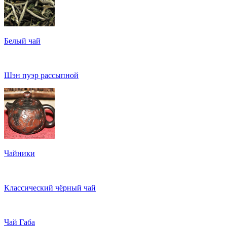
Белый чай
Шэн пуэр рассыпной
Чайники
Классический чёрный чай
Чай Габа