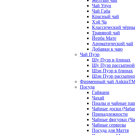
Жёлтый чай
Чай Улун
Чай Габа
Красный чай
Хэй Ча
Классический чёрны
Травяной чай
Йерба Мате
Ароматический чай
Добавки к чаю
Чай Пуэр
Шу Пуэр в блинах
Шу Пуэр рассыпной
Шэн Пуэр в блинах
Шэн Пуэр рассыпно
Фирменный чай AnkiraT
Посуда
Гайвани
Чахай
Пиалы и чайные па
Чайные доски (Чаба
Принадлежности
Чайные фигурки (Ча
Чайные сервизы
Посуда для Маття