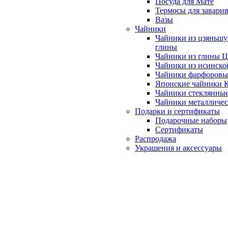
Посуда для Мате
Термосы для завари
Вазы
Чайники
Чайники из цзяньшу
глины
Чайники из глины 
Чайники из исинско
Чайники фарфоровы
Японские чайники
Чайники стеклянны
Чайники металличе
Подарки и сертификаты
Подарочные наборы
Сертификаты
Распродажа
Украшения и аксессуары