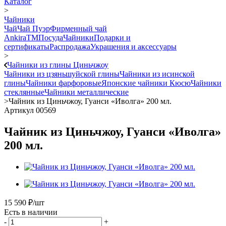
Каталог
>
Чайники
Чай
Чай Пуэр
Фирменный чай
AnkiraTM
Посуда
Чайники
Подарки и
сертификаты
Распродажа
Украшения и аксессуары
>
Чайники из глины Циньчжоу
Чайники из цзяньшуйской глины
Чайники из исинской
глины
Чайники фарфоровые
Японские чайники Кюсю
Чайники
стеклянные
Чайники металлические
>
Чайник из Циньчжоу, Гуанси «Иволга» 200 мл.
Артикул 00569
Чайник из Циньчжоу, Гуанси «Иволга»
200 мл.
15 590
₽
/шт
Есть в наличии
-
+