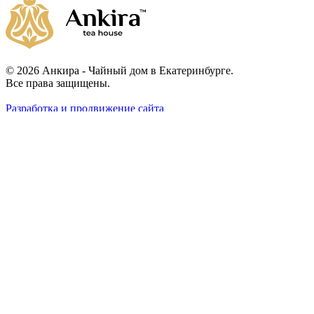
© 2026 Анкира - Чайный дом в Екатеринбурге.
Все права защищены.
Разработка и продвижение сайта
Компания
Информация
Адрес
О компании
Каталог чая
Наши услуги
Ближайшие мероприятия
Чайные комнаты
Отзывы
Контакты
Помощь
Условия оплаты
Условия доставки