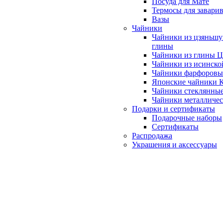
Посуда для Мате
Термосы для завари
Вазы
Чайники
Чайники из цзяньшу
глины
Чайники из глины 
Чайники из исинско
Чайники фарфоровы
Японские чайники
Чайники стеклянны
Чайники металличе
Подарки и сертификаты
Подарочные наборы
Сертификаты
Распродажа
Украшения и аксессуары