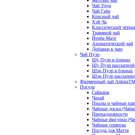
Жёлтый чай
Чай Улун
Чай Габа
Красный чай
Хэй Ча
Классический чёрны
Травяной чай
Йерба Мате
Ароматический чай
Добавки к чаю
Чай Пуэр
Шу Пуэр в блинах
Шу Пуэр рассыпной
Шэн Пуэр в блинах
Шэн Пуэр рассыпно
Фирменный чай AnkiraT
Посуда
Гайвани
Чахай
Пиалы и чайные па
Чайные доски (Чаба
Принадлежности
Чайные фигурки (Ча
Чайные сервизы
Посуда для Маття