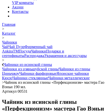
VIP комнаты
Акции
Контакты
Главная
>
Каталог
>
Чайники
Чай
Чай Пуэр
Фирменный чай
AnkiraTM
Посуда
Чайники
Подарки и
сертификаты
Распродажа
Украшения и аксессуары
>
Чайники из исинской глины
Чайники из цзяньшуйской глины
Чайники из глины
Циньчжоу
Чайники фарфоровые
Японские чайники
Кюсю
Чайники стеклянные
Чайники металлические
>
Чайник из исинской глины «Перфекционизм» мастера Гао
Вэньи 190 мл.
Артикул 00531
Чайник из исинской глины
«Перфекционизм» мастера Гао Вэньи