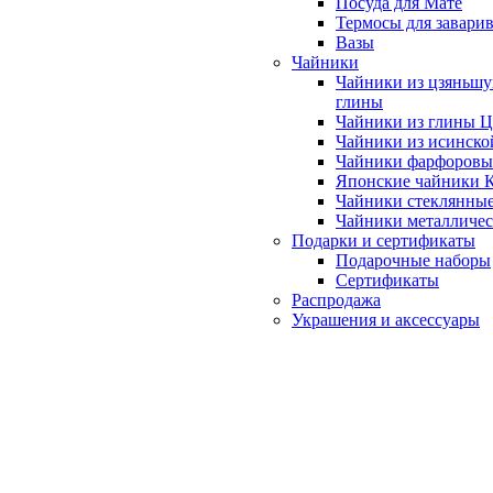
Посуда для Мате
Термосы для завари
Вазы
Чайники
Чайники из цзяньшу
глины
Чайники из глины 
Чайники из исинско
Чайники фарфоровы
Японские чайники
Чайники стеклянны
Чайники металличе
Подарки и сертификаты
Подарочные наборы
Сертификаты
Распродажа
Украшения и аксессуары