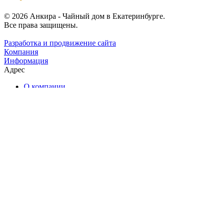
© 2026 Анкира - Чайный дом в Екатеринбурге.
Все права защищены.
Разработка и продвижение сайта
Компания
Информация
Адрес
О компании
Каталог чая
Наши услуги
Ближайшие мероприятия
Чайные комнаты
Отзывы
Контакты
Помощь
Условия оплаты
Условия доставки
Екатеринбург, Энгельса, 17
Ежедневно: с 11:00 до 23:00