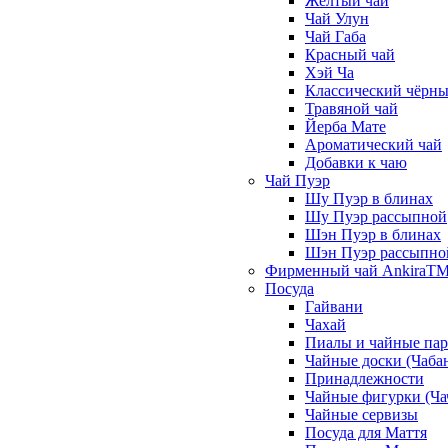
Жёлтый чай
Чай Улун
Чай Габа
Красный чай
Хэй Ча
Классический чёрны
Травяной чай
Йерба Мате
Ароматический чай
Добавки к чаю
Чай Пуэр
Шу Пуэр в блинах
Шу Пуэр рассыпной
Шэн Пуэр в блинах
Шэн Пуэр рассыпно
Фирменный чай AnkiraT
Посуда
Гайвани
Чахай
Пиалы и чайные па
Чайные доски (Чаба
Принадлежности
Чайные фигурки (Ча
Чайные сервизы
Посуда для Маття