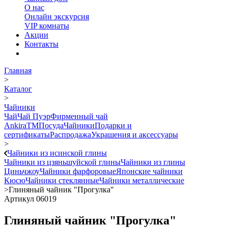
О нас
Онлайн экскурсия
VIP комнаты
Акции
Контакты
Главная
>
Каталог
>
Чайники
Чай
Чай Пуэр
Фирменный чай
AnkiraTM
Посуда
Чайники
Подарки и
сертификаты
Распродажа
Украшения и аксессуары
>
Чайники из исинской глины
Чайники из цзяньшуйской глины
Чайники из глины
Циньчжоу
Чайники фарфоровые
Японские чайники
Кюсю
Чайники стеклянные
Чайники металлические
>
Глиняный чайник "Прогулка"
Артикул 06019
Глиняный чайник "Прогулка"