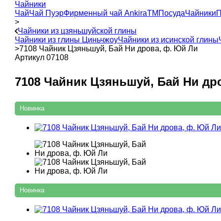
Чайники
Чай
Чай Пуэр
Фирменный чай AnkiraTM
Посуда
Чайники
П
>
Чайники из цзяньшуйской глины
Чайники из глины Циньчжоу
Чайники из исинской глины
>
7108 Чайник Цзяньшуй, Бай Ни дрова, ф. Юй Ли
Артикул 07108
7108 Чайник Цзяньшуй, Бай Ни др
Новинка
Новинка