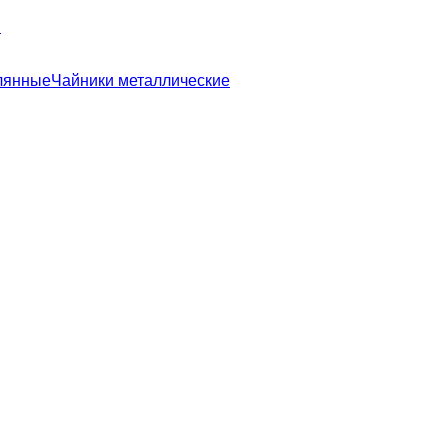
ы
лянные
Чайники металлические