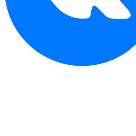
Чай Улун
Топ 20
Чай
Зеленый чай
Чай Пуэр
Фирменный чай
Красный чай
Ankiratm