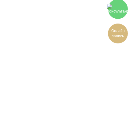
Онлайн
запись
Гайвани
Чабани
Пиалы