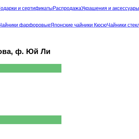
одарки и сертификаты
Распродажа
Украшения и аксессуар
Чайники фарфоровые
Японские чайники Кюсю
Чайники стек
ова, ф. Юй Ли