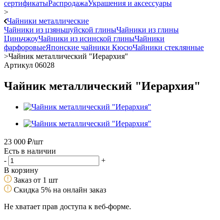
сертификаты
Распродажа
Украшения и аксессуары
>
Чайники металлические
Чайники из цзяньшуйской глины
Чайники из глины
Циньчжоу
Чайники из исинской глины
Чайники
фарфоровые
Японские чайники Кюсю
Чайники стеклянные
>
Чайник металлический "Иерархия"
Артикул 06028
Чайник металлический "Иерархия"
23 000
₽
/шт
Есть в наличии
-
+
В корзину
Заказ от 1 шт
Скидка 5% на онлайн заказ
Не хватает прав доступа к веб-форме.