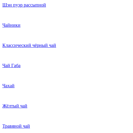
Шэн пуэр рассыпной
Чайники
Классический чёрный чай
Чай Габа
Чахай
Жёлтый чай
Травяной чай