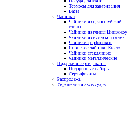
Посуда для Мате
Термосы для заваривания
Вазы
Чайники
Чайники из цзяньшуйской
глины
Чайники из глины Циньчжоу
Чайники из исинской глины
Чайники фарфоровые
Японские чайники Кюсю
Чайники стеклянные
Чайники металлические
Подарки и сертификаты
Подарочные наборы
Сертификаты
Распродажа
Украшения и аксессуары