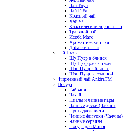
Жёлтый чай
Чай Улун
Чай Габа
Красный чай
Хэй Ча
Классический чёрный чай
Травяной чай
Йерба Мате
Ароматический чай
Добавки к чаю
Чай Пуэр
Шу Пуэр в блинах
Шу Пуэр рассыпной
Шэн Пуэр в блинах
Шэн Пуэр рассыпной
Фирменный чай AnkiraTM
Посуда
Гайвани
Чахай
Пиалы и чайные пары
Чайные доски (Чабани)
Принадлежности
Чайные фигурки (Чачуны)
Чайные сервизы
Посуда для Маття