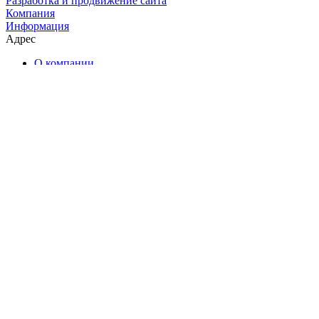
Разработка и продвижение сайта
Компания
Информация
Адрес
О компании
Каталог чая
Наши услуги
Ближайшие мероприятия
Чайные комнаты
Отзывы
Контакты
Помощь
Условия оплаты
Условия доставки
Екатеринбург, Энгельса, 17
Ежедневно: с 11:00 до 23:00
+7 (800) 300-71-96