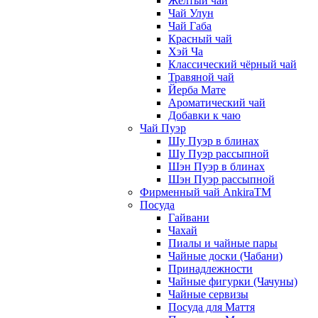
Жёлтый чай
Чай Улун
Чай Габа
Красный чай
Хэй Ча
Классический чёрный чай
Травяной чай
Йерба Мате
Ароматический чай
Добавки к чаю
Чай Пуэр
Шу Пуэр в блинах
Шу Пуэр рассыпной
Шэн Пуэр в блинах
Шэн Пуэр рассыпной
Фирменный чай AnkiraTM
Посуда
Гайвани
Чахай
Пиалы и чайные пары
Чайные доски (Чабани)
Принадлежности
Чайные фигурки (Чачуны)
Чайные сервизы
Посуда для Маття