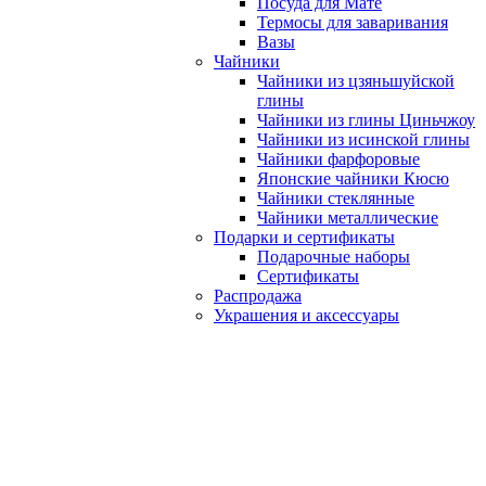
Посуда для Мате
Термосы для заваривания
Вазы
Чайники
Чайники из цзяньшуйской
глины
Чайники из глины Циньчжоу
Чайники из исинской глины
Чайники фарфоровые
Японские чайники Кюсю
Чайники стеклянные
Чайники металлические
Подарки и сертификаты
Подарочные наборы
Сертификаты
Распродажа
Украшения и аксессуары