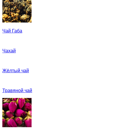
Чай Габа
Чахай
Жёлтый чай
Травяной чай