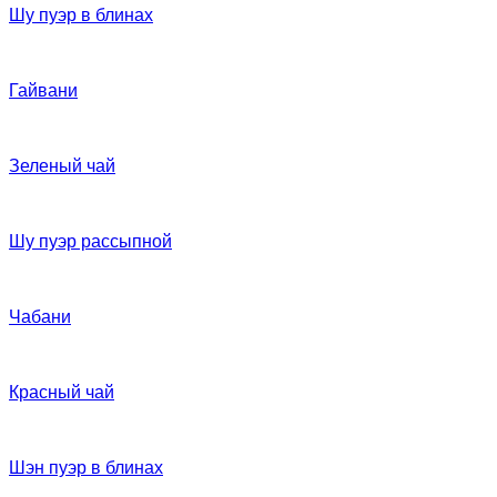
Шу пуэр в блинах
Гайвани
Зеленый чай
Шу пуэр рассыпной
Чабани
Красный чай
Шэн пуэр в блинах