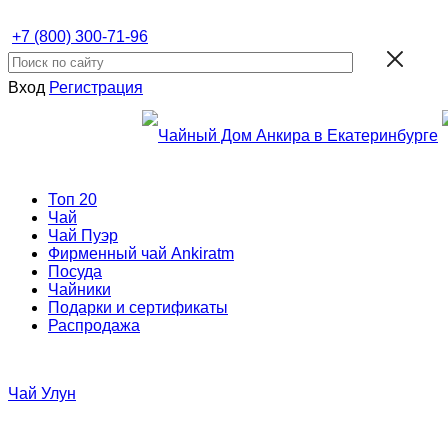
+7 (800) 300-71-96
Вход
Регистрация
Топ 20
Чай
Чай Пуэр
Фирменный чай Ankiratm
Посуда
Чайники
Подарки и сертификаты
Распродажа
Чай Улун