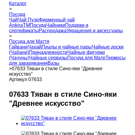
Каталог
>
Посуда
Чай
Чай Пуэр
Фирменный чай
AnkiraTM
Посуда
Чайники
Подарки и
сертификаты
Распродажа
Украшения и аксессуары
>
Посуда для Маття
Гайвани
Чахай
Пиалы и чайные пары
Чайные доски
(Чабани)
Принадлежности
Чайные фигурки
(Чачуны)
Чайные сервизы
Посуда для Мате
Термосы
для заваривания
Вазы
>
07633 Тяван в стиле Сино-яки "Древнее
искусство"
Артикул 07633
07633 Тяван в стиле Сино-яки
"Древнее искусство"