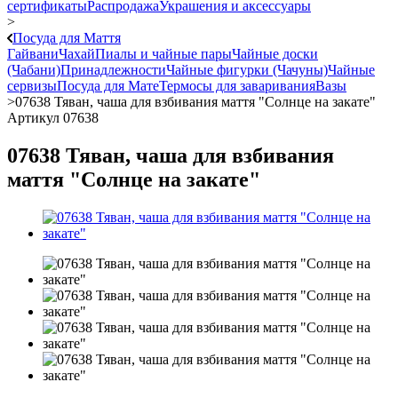
сертификаты
Распродажа
Украшения и аксессуары
>
Посуда для Маття
Гайвани
Чахай
Пиалы и чайные пары
Чайные доски
(Чабани)
Принадлежности
Чайные фигурки (Чачуны)
Чайные
сервизы
Посуда для Мате
Термосы для заваривания
Вазы
>
07638 Тяван, чаша для взбивания маття "Солнце на закате"
Артикул 07638
07638 Тяван, чаша для взбивания
маття "Солнце на закате"