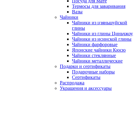
Посуда для Мате
Термосы для заваривания
Вазы
Чайники
Чайники из цзяньшуйской
глины
Чайники из глины Циньчжоу
Чайники из исинской глины
Чайники фарфоровые
Японские чайники Кюсю
Чайники стеклянные
Чайники металлические
Подарки и сертификаты
Подарочные наборы
Сертификаты
Распродажа
Украшения и аксессуары