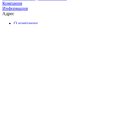
Компания
Информация
Адрес
О компании
Каталог чая
Наши услуги
Ближайшие мероприятия
Чайные комнаты
Отзывы
Контакты
Помощь
Условия оплаты
Условия доставки
Екатеринбург, Энгельса, 17
Ежедневно: с 11:00 до 23:00
+7 (800) 300-71-96