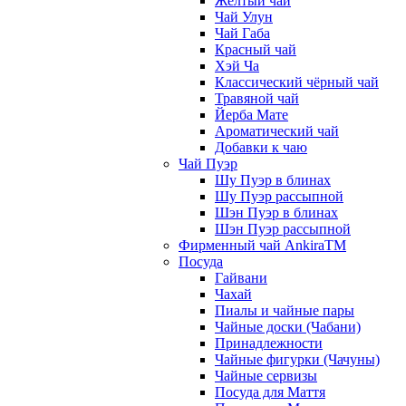
Жёлтый чай
Чай Улун
Чай Габа
Красный чай
Хэй Ча
Классический чёрный чай
Травяной чай
Йерба Мате
Ароматический чай
Добавки к чаю
Чай Пуэр
Шу Пуэр в блинах
Шу Пуэр рассыпной
Шэн Пуэр в блинах
Шэн Пуэр рассыпной
Фирменный чай AnkiraTM
Посуда
Гайвани
Чахай
Пиалы и чайные пары
Чайные доски (Чабани)
Принадлежности
Чайные фигурки (Чачуны)
Чайные сервизы
Посуда для Маття