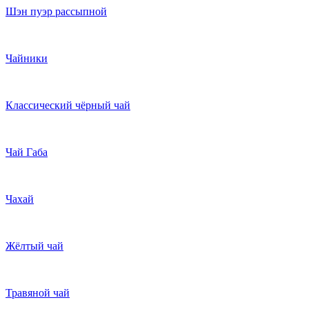
Шэн пуэр рассыпной
Чайники
Классический чёрный чай
Чай Габа
Чахай
Жёлтый чай
Травяной чай