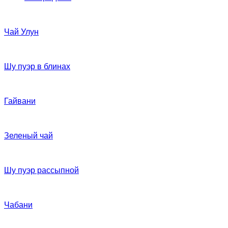
Чай Улун
Шу пуэр в блинах
Гайвани
Зеленый чай
Шу пуэр рассыпной
Чабани