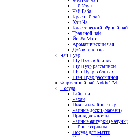
Жёлтый чай
Чай Улун
Чай Габа
Красный чай
Хэй Ча
Классический чёрный чай
Травяной чай
Йерба Мате
Ароматический чай
Добавки к чаю
Чай Пуэр
Шу Пуэр в блинах
Шу Пуэр рассыпной
Шэн Пуэр в блинах
Шэн Пуэр рассыпной
Фирменный чай AnkiraTM
Посуда
Гайвани
Чахай
Пиалы и чайные пары
Чайные доски (Чабани)
Принадлежности
Чайные фигурки (Чачуны)
Чайные сервизы
Посуда для Маття