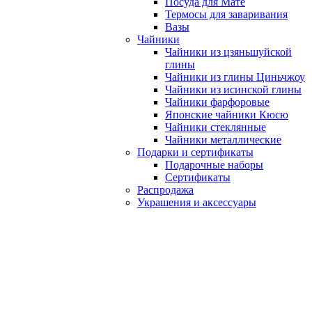
Посуда для Мате
Термосы для заваривания
Вазы
Чайники
Чайники из цзяньшуйской
глины
Чайники из глины Циньчжоу
Чайники из исинской глины
Чайники фарфоровые
Японские чайники Кюсю
Чайники стеклянные
Чайники металлические
Подарки и сертификаты
Подарочные наборы
Сертификаты
Распродажа
Украшения и аксессуары