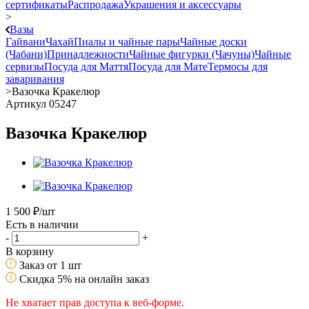
сертификаты
Распродажа
Украшения и аксессуары
>
Вазы
Гайвани
Чахай
Пиалы и чайные пары
Чайные доски
(Чабани)
Принадлежности
Чайные фигурки (Чачуны)
Чайные
сервизы
Посуда для Маття
Посуда для Мате
Термосы для
заваривания
>
Вазочка Кракелюр
Артикул 05247
Вазочка Кракелюр
1 500
₽
/шт
Есть в наличии
-
+
В корзину
Заказ от 1 шт
Скидка 5% на онлайн заказ
Не хватает прав доступа к веб-форме.