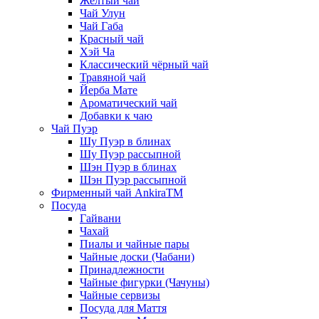
Жёлтый чай
Чай Улун
Чай Габа
Красный чай
Хэй Ча
Классический чёрный чай
Травяной чай
Йерба Мате
Ароматический чай
Добавки к чаю
Чай Пуэр
Шу Пуэр в блинах
Шу Пуэр рассыпной
Шэн Пуэр в блинах
Шэн Пуэр рассыпной
Фирменный чай AnkiraTM
Посуда
Гайвани
Чахай
Пиалы и чайные пары
Чайные доски (Чабани)
Принадлежности
Чайные фигурки (Чачуны)
Чайные сервизы
Посуда для Маття