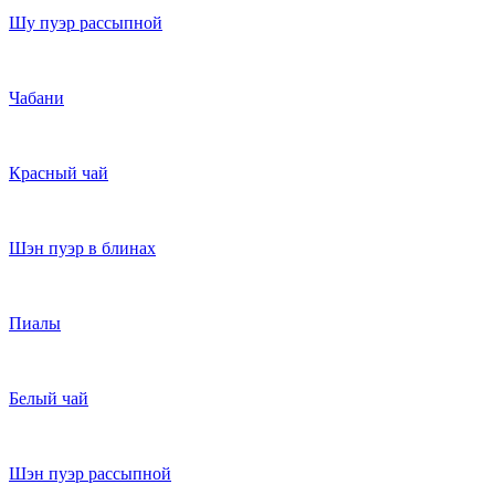
Шу пуэр рассыпной
Чабани
Красный чай
Шэн пуэр в блинах
Пиалы
Белый чай
Шэн пуэр рассыпной