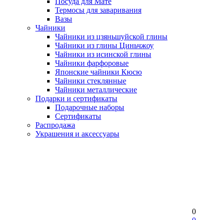
Посуда для Мате
Термосы для заваривания
Вазы
Чайники
Чайники из цзяньшуйской глины
Чайники из глины Циньчжоу
Чайники из исинской глины
Чайники фарфоровые
Японские чайники Кюсю
Чайники стеклянные
Чайники металлические
Подарки и сертификаты
Подарочные наборы
Сертификаты
Распродажа
Украшения и аксессуары
0