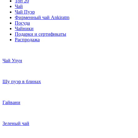
Топ 20
Чай
Чай Пуэр
Фирменный чай Ankiratm
Посуда
Чайники
Подарки и сертификаты
Распродажа
Чай Улун
Шу пуэр в блинах
Гайвани
Зеленый чай