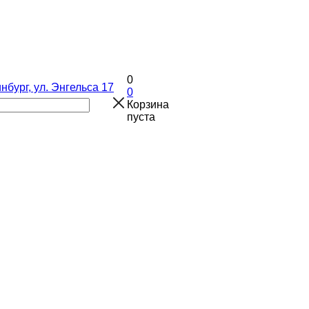
0
инбург, ул. Энгельса 17
0
Корзина
пуста