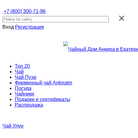
+7 (800) 300-71-96
Вход
Регистрация
Топ 20
Чай
Чай Пуэр
Фирменный чай Ankiratm
Посуда
Чайники
Подарки и сертификаты
Распродажа
Чай Улун