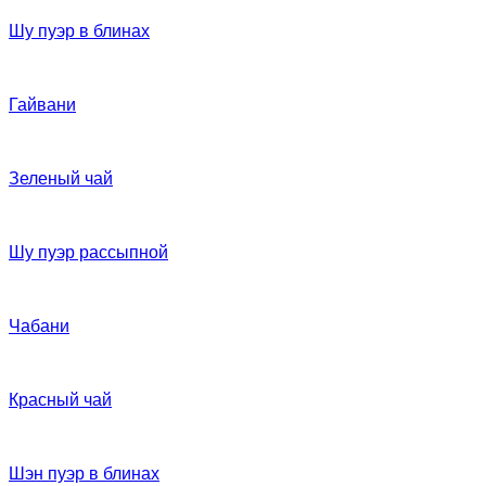
Шу пуэр в блинах
Гайвани
Зеленый чай
Шу пуэр рассыпной
Чабани
Красный чай
Шэн пуэр в блинах