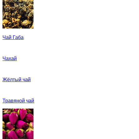
Чай Габа
Чахай
Жёлтый чай
Травяной чай