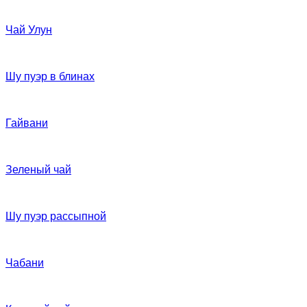
Чай Улун
Шу пуэр в блинах
Гайвани
Зеленый чай
Шу пуэр рассыпной
Чабани