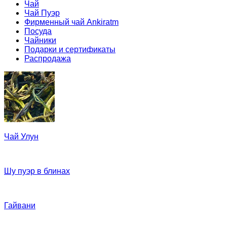
Чай
Чай Пуэр
Фирменный чай Ankiratm
Посуда
Чайники
Подарки и сертификаты
Распродажа
Чай Улун
Шу пуэр в блинах
Гайвани