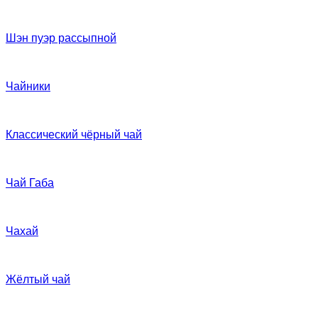
Шэн пуэр рассыпной
Чайники
Классический чёрный чай
Чай Габа
Чахай
Жёлтый чай