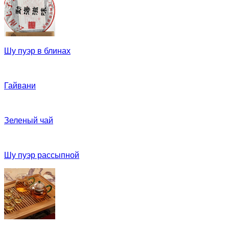
Шу пуэр в блинах
Гайвани
Зеленый чай
Шу пуэр рассыпной