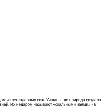
дом из легендарных скал Уишань, где природа создала
ргией. Их недаром называют «скальными чаями» - в