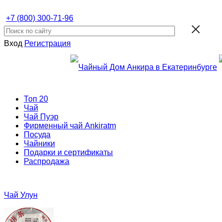
+7 (800) 300-71-96
Вход
Регистрация
Топ 20
Чай
Чай Пуэр
Фирменный чай Ankiratm
Посуда
Чайники
Подарки и сертификаты
Распродажа
Чай Улун