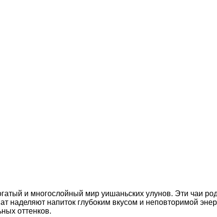
богатый и многослойный мир уишаньских улунов. Эти чаи ро
мат наделяют напиток глубоким вкусом и неповторимой эне
ьных оттенков.