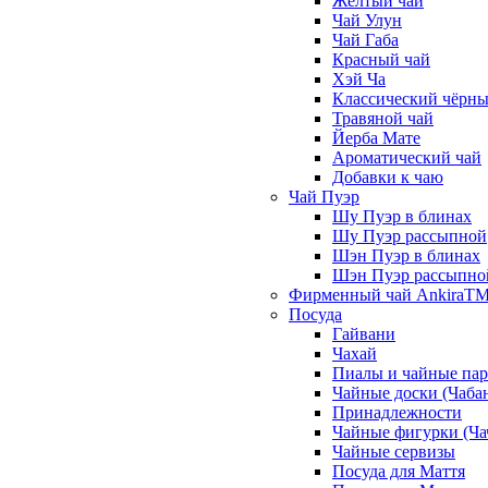
Жёлтый чай
Чай Улун
Чай Габа
Красный чай
Хэй Ча
Классический чёрны
Травяной чай
Йерба Мате
Ароматический чай
Добавки к чаю
Чай Пуэр
Шу Пуэр в блинах
Шу Пуэр рассыпной
Шэн Пуэр в блинах
Шэн Пуэр рассыпно
Фирменный чай AnkiraT
Посуда
Гайвани
Чахай
Пиалы и чайные па
Чайные доски (Чаба
Принадлежности
Чайные фигурки (Ча
Чайные сервизы
Посуда для Маття