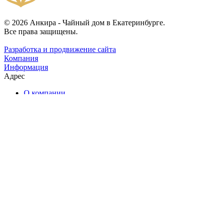
© 2026 Анкира - Чайный дом в Екатеринбурге.
Все права защищены.
Разработка и продвижение сайта
Компания
Информация
Адрес
О компании
Каталог чая
Наши услуги
Ближайшие мероприятия
Чайные комнаты
Отзывы
Контакты
Помощь
Условия оплаты
Условия доставки
Екатеринбург, Энгельса, 17
Ежедневно: с 11:00 до 23:00