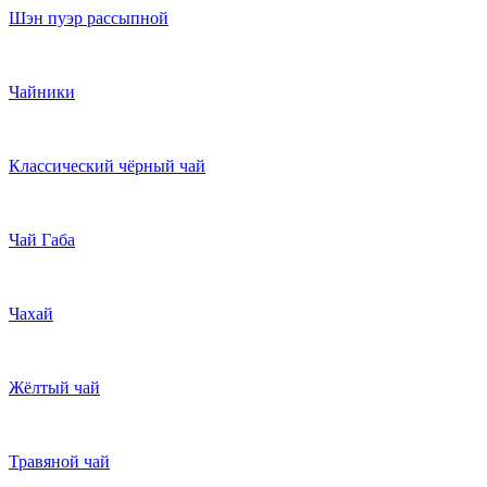
Шэн пуэр рассыпной
Чайники
Классический чёрный чай
Чай Габа
Чахай
Жёлтый чай
Травяной чай