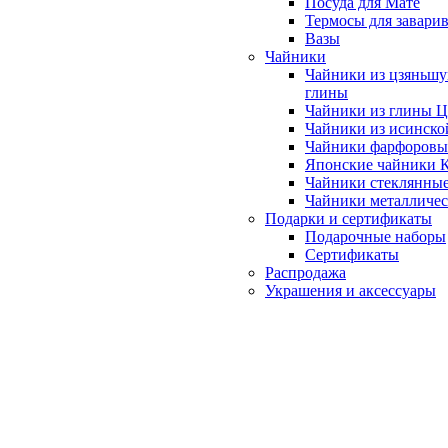
Посуда для Мате
Термосы для завари
Вазы
Чайники
Чайники из цзяньшу
глины
Чайники из глины 
Чайники из исинско
Чайники фарфоровы
Японские чайники
Чайники стеклянны
Чайники металличе
Подарки и сертификаты
Подарочные наборы
Сертификаты
Распродажа
Украшения и аксессуары