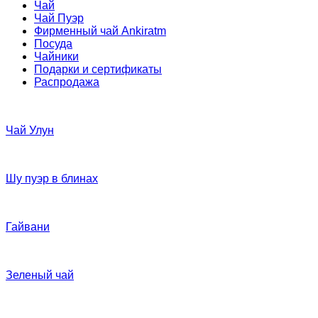
Чай
Чай Пуэр
Фирменный чай Ankiratm
Посуда
Чайники
Подарки и сертификаты
Распродажа
Чай Улун
Шу пуэр в блинах
Гайвани
Зеленый чай